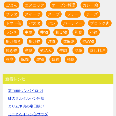
ごはん
エスニック
オーブン料理
カレー粉
サラダ
スイーツ
スープ
ソテー
チーズ
トマト缶
パスタ
パン
パーティー
ブロック肉
ランチ
中華
丼物
和え物
和食
小鉢
揚げ焼き
揚げ物
洋食
炊飯器
炒め物
焼き物
煮物
煮込み
牛肉
簡単
蒸し料理
豆腐
豚肉
鍋物
鶏肉
麺物
新着レシピ
雲白肉(ウンパイロウ)
鮭のタルタルパン粉焼
とりムネ肉の竜田揚げ
ミニとろイワシ缶サラダ