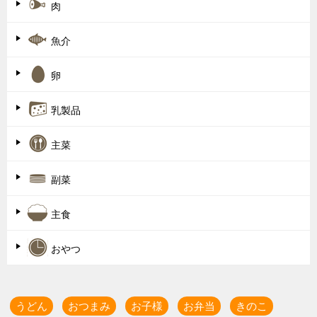
ゲ
肉
ー
魚介
シ
ョ
卵
ン
乳製品
主菜
副菜
主食
おやつ
うどん
おつまみ
お子様
お弁当
きのこ