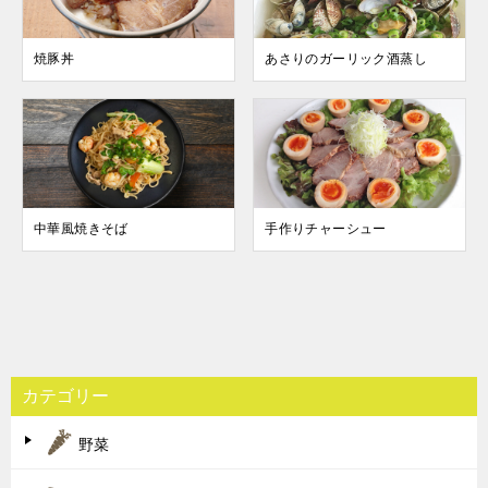
焼豚丼
あさりのガーリック酒蒸し
中華風焼きそば
手作りチャーシュー
投
稿
カテゴリー
ナ
野菜
ビ