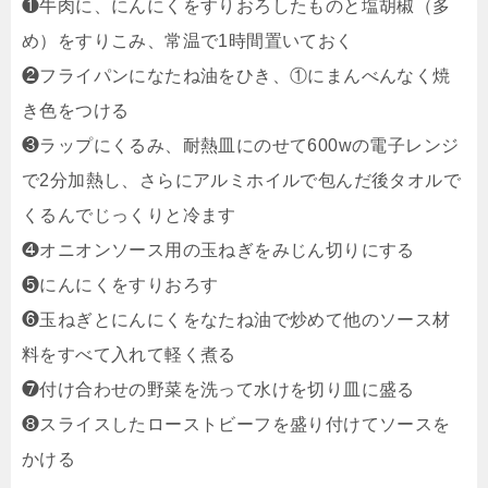
❶
牛肉に、にんにくをすりおろしたものと塩胡椒（多
め）をすりこみ、常温で1時間置いておく
❷
フライパンになたね油をひき、①にまんべんなく焼
き色をつける
❸ラップにくるみ、耐熱皿にのせて600wの電子レンジ
で2分加熱し、さらにアルミホイルで包んだ後タオルで
くるんでじっくりと冷ます
❹オニオンソース用の玉ねぎをみじん切りにする
❺にんにくをすりおろす
❻玉ねぎとにんにくをなたね油で炒めて他のソース材
料をすべて入れて軽く煮る
❼付け合わせの野菜を洗って水けを切り皿に盛る
❽スライスしたローストビーフを盛り付けてソースを
かける