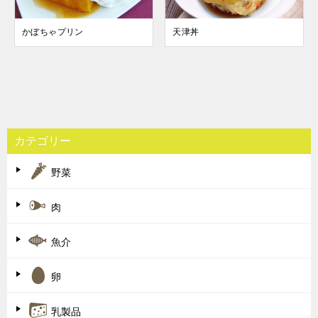
かぼちゃプリン
天津丼
投
稿
カテゴリー
ナ
野菜
ビ
ゲ
肉
ー
魚介
シ
ョ
卵
ン
乳製品