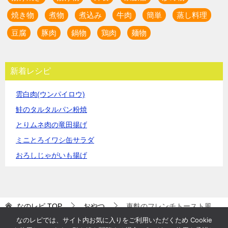
焼き物
煮物
煮込み
牛肉
簡単
蒸し料理
豆腐
豚肉
鍋物
鶏肉
麺物
新着レシピ
雲白肉(ウンパイロウ)
鮭のタルタルパン粉焼
とりムネ肉の竜田揚げ
ミニとろイワシ缶サラダ
おろしじゃがいも揚げ
なのレピ
TOP
おやつ
車麩のフレンチトースト風
なのレピでは、サイト内お気に入りをご利用いただくため Cookie