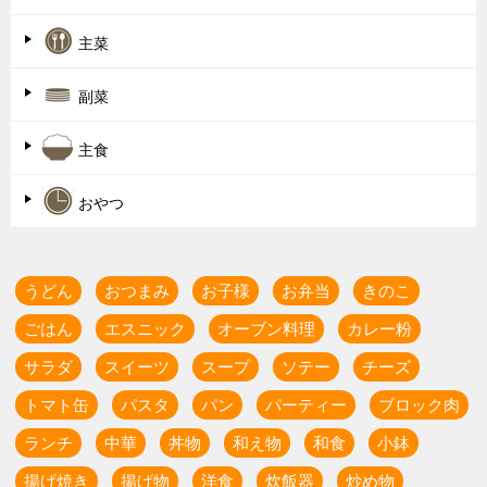
主菜
副菜
主食
おやつ
うどん
おつまみ
お子様
お弁当
きのこ
ごはん
エスニック
オーブン料理
カレー粉
サラダ
スイーツ
スープ
ソテー
チーズ
トマト缶
パスタ
パン
パーティー
ブロック肉
ランチ
中華
丼物
和え物
和食
小鉢
揚げ焼き
揚げ物
洋食
炊飯器
炒め物