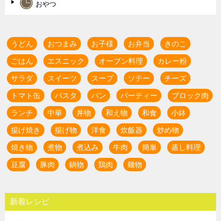
おやつ
うどん
おつまみ
お子様
お弁当
きのこ
ごはん
エスニック
オーブン料理
カレー粉
サラダ
スイーツ
スープ
ソテー
チーズ
トマト缶
パスタ
パン
パーティー
ブロック肉
ランチ
中華
丼物
和え物
和食
小鉢
揚げ焼き
揚げ物
洋食
炊飯器
炒め物
焼き物
煮物
煮込み
牛肉
簡単
蒸し料理
豆腐
豚肉
鍋物
鶏肉
麺物
新着レシピ