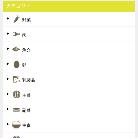
カテゴリー
野菜
肉
魚介
卵
乳製品
主菜
副菜
主食