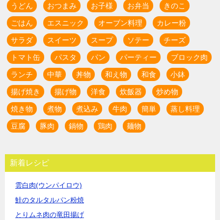
うどん
おつまみ
お子様
お弁当
きのこ
ごはん
エスニック
オーブン料理
カレー粉
サラダ
スイーツ
スープ
ソテー
チーズ
トマト缶
パスタ
パン
パーティー
ブロック肉
ランチ
中華
丼物
和え物
和食
小鉢
揚げ焼き
揚げ物
洋食
炊飯器
炒め物
焼き物
煮物
煮込み
牛肉
簡単
蒸し料理
豆腐
豚肉
鍋物
鶏肉
麺物
新着レシピ
雲白肉(ウンパイロウ)
鮭のタルタルパン粉焼
とりムネ肉の竜田揚げ