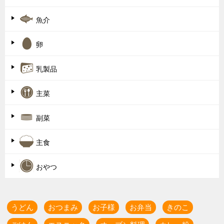
魚介
卵
乳製品
主菜
副菜
主食
おやつ
うどん
おつまみ
お子様
お弁当
きのこ