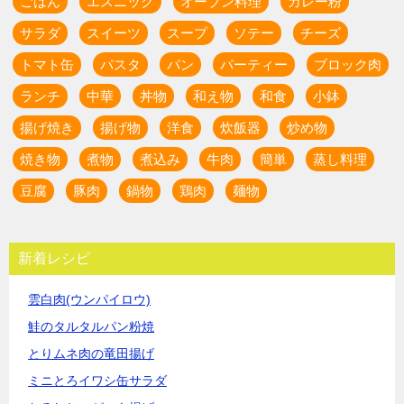
ごはん
エスニック
オーブン料理
カレー粉
サラダ
スイーツ
スープ
ソテー
チーズ
トマト缶
パスタ
パン
パーティー
ブロック肉
ランチ
中華
丼物
和え物
和食
小鉢
揚げ焼き
揚げ物
洋食
炊飯器
炒め物
焼き物
煮物
煮込み
牛肉
簡単
蒸し料理
豆腐
豚肉
鍋物
鶏肉
麺物
新着レシピ
雲白肉(ウンパイロウ)
鮭のタルタルパン粉焼
とりムネ肉の竜田揚げ
ミニとろイワシ缶サラダ