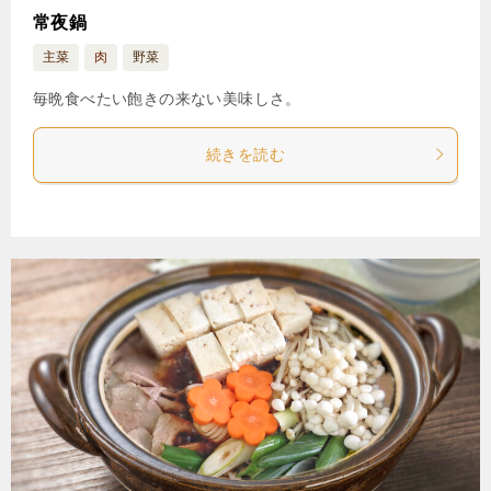
常夜鍋
主菜
肉
野菜
毎晩食べたい飽きの来ない美味しさ。
続きを読む